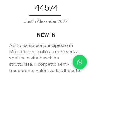
44574
Justin Alexander 2027
NEW IN
Abito da sposa principesco in
Mikado con scollo a cuore senza
spalline e vita baschina
strutturata. Il corpetto semi-
trasparente valorizza la silhouette
grazie alle stecche a vista rivestite
e alle applicazioni in pizzo
ricamato con perline tono su tono
Le applicazioni gioiello scendono
e fiori 3D.
delicatamente oltre il punto vita,
fondendosi con l’ampia gonna da
ball gown in Mikado, impreziosita
da una coda chapel e pratiche
tasche laterali.